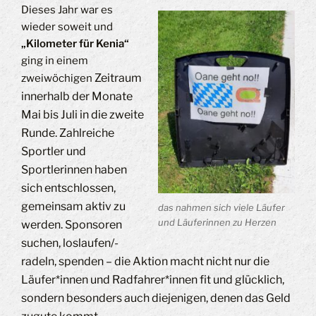
Dieses Jahr war es
wieder soweit und
„Kilometer für Kenia“
ging in einem
Zeitraum
zweiwöchigen
innerhalb der Monate
Mai bis Juli in die zweite
Runde. Zahlreiche
Sportler und
Sportlerinnen haben
sich entschlossen,
gemeinsam aktiv zu
das nahmen sich viele Läufer
und Läuferinnen zu Herzen
werden. Sponsoren
suchen, loslaufen/-
radeln, spenden – die Aktion macht nicht nur die
Läufer*innen und Radfahrer*innen fit und glücklich,
sondern besonders auch diejenigen, denen das Geld