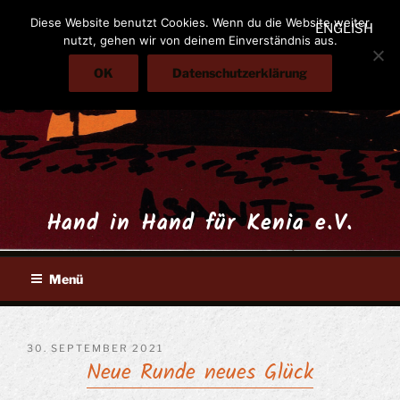
Zum
Diese Website benutzt Cookies. Wenn du die Website weiter
ENGLISH
Inhalt
nutzt, gehen wir von deinem Einverständnis aus.
springen
OK
Datenschutzerklärung
Hand in Hand für Kenia e.V.
Menü
VERÖFFENTLICHT
30. SEPTEMBER 2021
Neue Runde neues Glück
AM