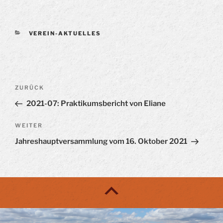
KATEGORIEN
VEREIN-AKTUELLES
Beitragsnavigation
Vorheriger
ZURÜCK
Beitrag
2021-07: Praktikumsbericht von Eliane
Nächster
WEITER
Beitrag
Jahreshauptversammlung vom 16. Oktober 2021