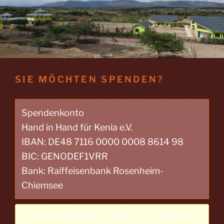
SIE MÖCHTEN SPENDEN?
Spendenkonto
Hand in Hand für Kenia e.V.
IBAN: DE48 7116 0000 0008 8614 98
BIC: GENODEF1VRR
Bank: Raiffeisenbank Rosenheim-
Chiemsee
This shortcode has been phased out. Please switch