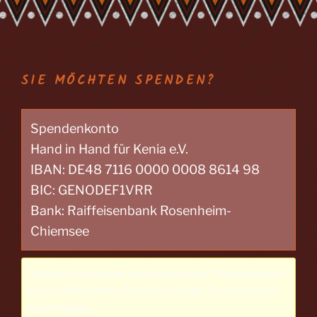
SIE MÖCHTEN SPENDEN?
Spendenkonto
Hand in Hand für Kenia e.V.
IBAN: DE48 7116 0000 0008 8614 98
BIC: GENODEF1VRR
Bank: Raiffeisenbank Rosenheim-
Chiemsee
This shortcode has been phased out. Please switch
to our
WP Express Checkout plugin
for enhanced
functionality.