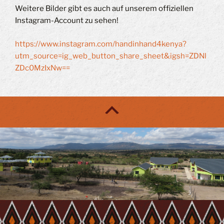
Weitere Bilder gibt es auch auf unserem offiziellen
Instagram-Account zu sehen!
https://www.instagram.com/handinhand4kenya?
utm_source=ig_web_button_share_sheet&igsh=ZDNl
ZDc0MzIxNw==