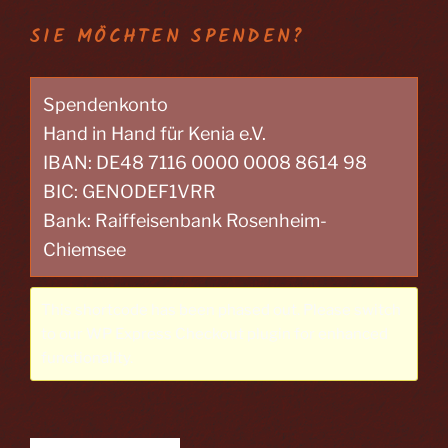
SIE MÖCHTEN SPENDEN?
Spendenkonto
Hand in Hand für Kenia e.V.
IBAN: DE48 7116 0000 0008 8614 98
BIC: GENODEF1VRR
Bank: Raiffeisenbank Rosenheim-
Chiemsee
This shortcode has been phased out. Please switch
to our
WP Express Checkout plugin
for enhanced
functionality.