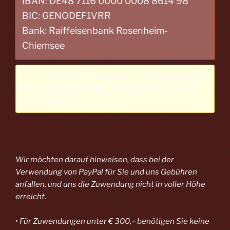
IBAN: DE48 7116 0000 0008 8614 98
BIC: GENODEF1VRR
Bank: Raiffeisenbank Rosenheim-
Chiemsee
This shortcode has been phased out. Please switch
to our
WP Express Checkout plugin
for enhanced
functionality.
Wir möchten darauf hinweisen, dass bei der
Verwendung von PayPal
für Sie und uns Gebühren
anfallen, und uns die Zuwendung nicht in voller Höhe
erreicht.
• Für Zuwendungen unter € 300,– benötigen Sie keine