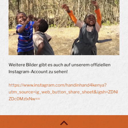
Weitere Bilder gibt es auch auf unserem offiziellen
Instagram-Account zu sehen!
https://www.instagram.com/handinhand4kenya?
utm_source=ig_web_button_share_sheet&igsh=ZDNl
ZDc0MzIxNw==