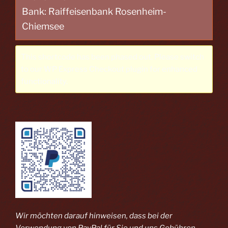
Bank: Raiffeisenbank Rosenheim-
Chiemsee
This shortcode has been phased out. Please switch
to our
WP Express Checkout plugin
for enhanced
functionality.
Wir möchten darauf hinweisen, dass bei der
Verwendung von PayPal
für Sie und uns Gebühren