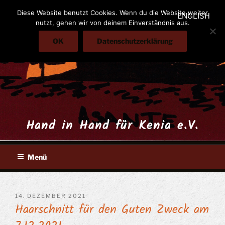
Zum
Diese Website benutzt Cookies. Wenn du die Website weiter
ENGLISH
Inhalt
nutzt, gehen wir von deinem Einverständnis aus.
springen
OK
Datenschutzerklärung
Hand in Hand für Kenia e.V.
Menü
VERÖFFENTLICHT
14. DEZEMBER 2021
Haarschnitt für den Guten Zweck am
AM