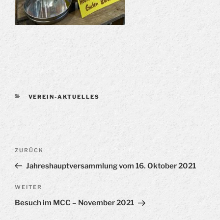
KATEGORIEN
VEREIN-AKTUELLES
Beitragsnavigation
Vorheriger
ZURÜCK
Beitrag
Jahreshauptversammlung vom 16. Oktober 2021
Nächster
WEITER
Beitrag
Besuch im MCC – November 2021