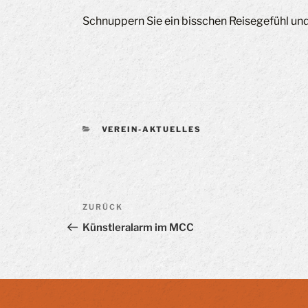
Schnuppern Sie ein bisschen Reisegefühl und
KATEGORIEN
VEREIN-AKTUELLES
Beitragsnavigation
Vorheriger
ZURÜCK
Beitrag
Künstleralarm im MCC