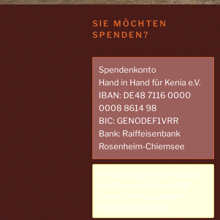
SIE MÖCHTEN
SPENDEN?
Spendenkonto
Hand in Hand für Kenia e.V.
IBAN: DE48 7116 0000
0008 8614 98
BIC: GENODEF1VRR
Bank: Raiffeisenbank
Rosenheim-Chiemsee
This shortcode has been phased
out. Please switch to our
WP
Express Checkout plugin
for
enhanced functionality.