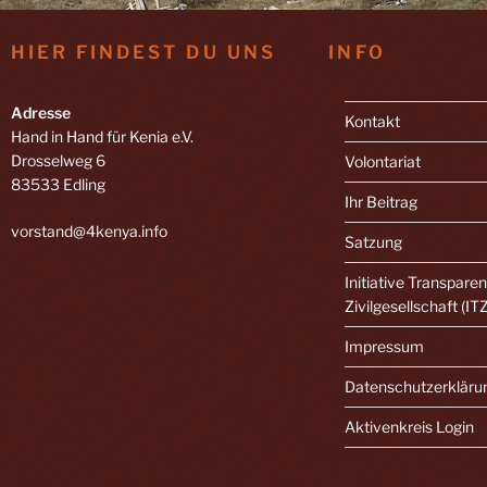
HIER FINDEST DU UNS
INFO
Adresse
Kontakt
Hand in Hand für Kenia e.V.
Drosselweg 6
Volontariat
83533 Edling
Ihr Beitrag
vorstand@4kenya.info
Satzung
Initiative Transpare
Zivilgesellschaft (IT
Impressum
Datenschutzerkläru
Aktivenkreis Login