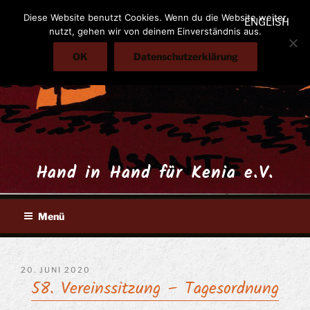
Zum
Diese Website benutzt Cookies. Wenn du die Website weiter
ENGLISH
Inhalt
nutzt, gehen wir von deinem Einverständnis aus.
springen
OK
Datenschutzerklärung
Hand in Hand für Kenia e.V.
Menü
VERÖFFENTLICHT
20. JUNI 2020
58. Vereinssitzung – Tagesordnung
AM