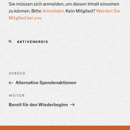
Sie müssen sich anmelden, um diesen Inhalt einsehen
zu können. Bitte
Anmelden
. Kein Mitglied?
Werden Sie
Mitglied bei uns
KATEGORIEN
AKTIVENKREIS
Beitragsnavigation
Vorheriger
ZURÜCK
Beitrag
Alternative Spendenaktionen
Nächster
WEITER
Beitrag
Bereit für den Wiederbeginn