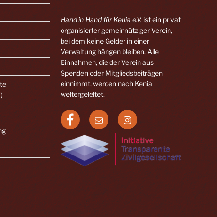
Hand in Hand für Kenia e.V.
ist ein privat
organisierter gemeinnütziger Verein,
bei dem keine Gelder in einer
Verwaltung hängen bleiben. Alle
Einnahmen, die der Verein aus
Spenden oder Mitgliedsbeiträgen
einnimmt, werden nach Kenia
nte
weitergeleitet.
Z)
Facebook
E-
Instagram
Mail
ng