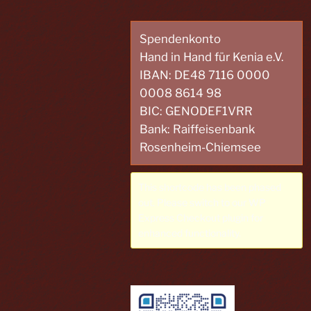
Spendenkonto
Hand in Hand für Kenia e.V.
IBAN: DE48 7116 0000
0008 8614 98
BIC: GENODEF1VRR
Bank: Raiffeisenbank
Rosenheim-Chiemsee
This shortcode has been phased
out. Please switch to our
WP
Express Checkout plugin
for
enhanced functionality.