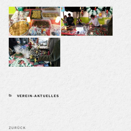
KATEGORIEN
VEREIN-AKTUELLES
Beitragsnavigation
Vorheriger
ZURÜCK