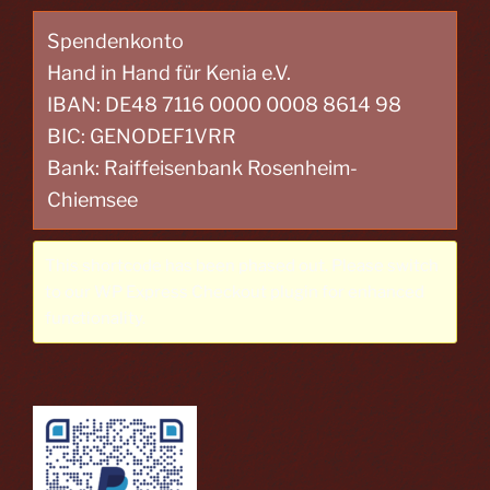
Spendenkonto
Hand in Hand für Kenia e.V.
IBAN: DE48 7116 0000 0008 8614 98
BIC: GENODEF1VRR
Bank: Raiffeisenbank Rosenheim-
Chiemsee
This shortcode has been phased out. Please switch
to our
WP Express Checkout plugin
for enhanced
functionality.