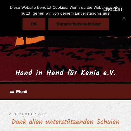
Zum
Diese Website benutzt Cookies. Wenn du die Website weiter
ENGLISH
Inhalt
nutzt, gehen wir von deinem Einverständnis aus.
springen
OK
Datenschutzerklärung
Hand in Hand für Kenia e.V.
Menü
VERÖFFENTLICHT
2. DEZEMBER 2019
Dank allen unterstützenden Schulen
AM