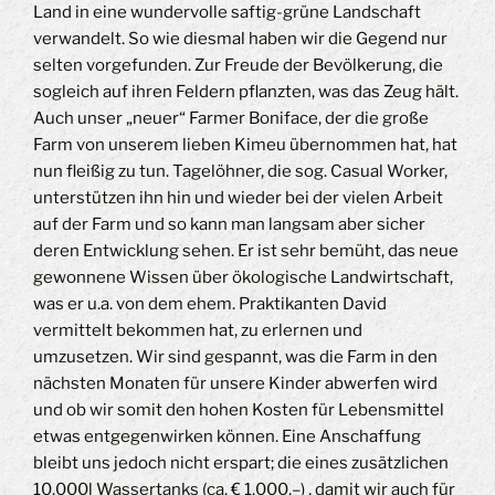
Land in eine wundervolle saftig-grüne Landschaft
verwandelt. So wie diesmal haben wir die Gegend nur
selten vorgefunden. Zur Freude der Bevölkerung, die
sogleich auf ihren Feldern pflanzten, was das Zeug hält.
Auch unser „neuer“ Farmer Boniface, der die große
Farm von unserem lieben Kimeu übernommen hat, hat
nun fleißig zu tun. Tagelöhner, die sog. Casual Worker,
unterstützen ihn hin und wieder bei der vielen Arbeit
auf der Farm und so kann man langsam aber sicher
deren Entwicklung sehen. Er ist sehr bemüht, das neue
gewonnene Wissen über ökologische Landwirtschaft,
was er u.a. von dem ehem. Praktikanten David
vermittelt bekommen hat, zu erlernen und
umzusetzen. Wir sind gespannt, was die Farm in den
nächsten Monaten für unsere Kinder abwerfen wird
und ob wir somit den hohen Kosten für Lebensmittel
etwas entgegenwirken können. Eine Anschaffung
bleibt uns jedoch nicht erspart; die eines zusätzlichen
10.000l Wassertanks (ca. € 1.000,–) , damit wir auch für