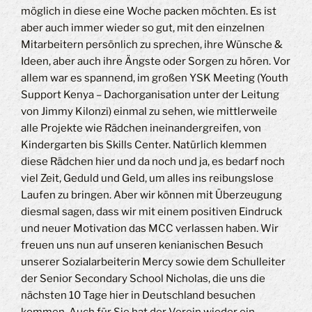
möglich in diese eine Woche packen möchten. Es ist
aber auch immer wieder so gut, mit den einzelnen
Mitarbeitern persönlich zu sprechen, ihre Wünsche &
Ideen, aber auch ihre Ängste oder Sorgen zu hören. Vor
allem war es spannend, im großen YSK Meeting (Youth
Support Kenya – Dachorganisation unter der Leitung
von Jimmy Kilonzi) einmal zu sehen, wie mittlerweile
alle Projekte wie Rädchen ineinandergreifen, von
Kindergarten bis Skills Center. Natürlich klemmen
diese Rädchen hier und da noch und ja, es bedarf noch
viel Zeit, Geduld und Geld, um alles ins reibungslose
Laufen zu bringen. Aber wir können mit Überzeugung
diesmal sagen, dass wir mit einem positiven Eindruck
und neuer Motivation das MCC verlassen haben. Wir
freuen uns nun auf unseren kenianischen Besuch
unserer Sozialarbeiterin Mercy sowie dem Schulleiter
der Senior Secondary School Nicholas, die uns die
nächsten 10 Tage hier in Deutschland besuchen
kommen. Auch für Sie hat der Verein wieder ein