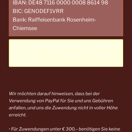
IBAN: DE48 7116 0000 0008 8614 98
BIC: GENODEF1VRR
Bank: Raiffeisenbank Rosenheim-
Chiemsee
This shortcode has been phased out. Please switch
to our
WP Express Checkout plugin
for enhanced
functionality.
Wir möchten darauf hinweisen, dass bei der
Verwendung von PayPal
für Sie und uns Gebühren
anfallen, und uns die Zuwendung nicht in voller Höhe
erreicht.
• Für Zuwendungen unter € 300,– benötigen Sie keine