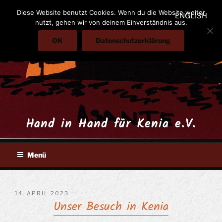
Zum
Diese Website benutzt Cookies. Wenn du die Website weiter
ENGLISH
Inhalt
nutzt, gehen wir von deinem Einverständnis aus.
springen
OK
Datenschutzerklärung
Hand in Hand für Kenia e.V.
Menü
VERÖFFENTLICHT
14. APRIL 2023
Unser Besuch in Kenia
AM