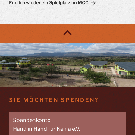
Beitrag
Endlich wieder ein Spielplatz im MCC
SIE MÖCHTEN SPENDEN?
Spendenkonto
Hand in Hand für Kenia e.V.