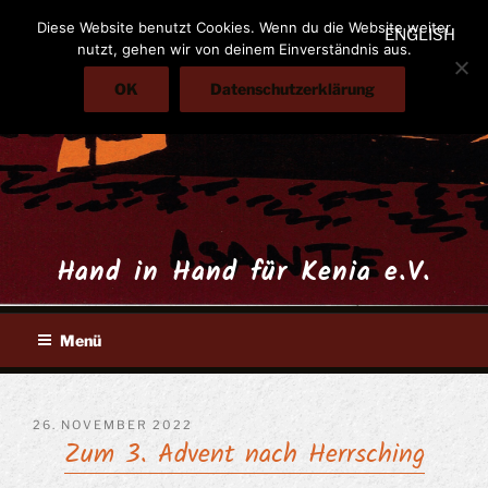
Zum
Diese Website benutzt Cookies. Wenn du die Website weiter
ENGLISH
Inhalt
nutzt, gehen wir von deinem Einverständnis aus.
springen
OK
Datenschutzerklärung
Hand in Hand für Kenia e.V.
Menü
VERÖFFENTLICHT
26. NOVEMBER 2022
Zum 3. Advent nach Herrsching
AM