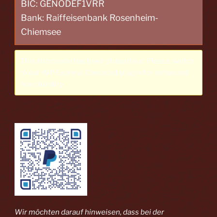
BIC: GENODEF1VRR
Bank: Raiffeisenbank Rosenheim-
Chiemsee
This shortcode has been phased out. Please switch
to our
WP Express Checkout plugin
for enhanced
functionality.
Wir möchten darauf hinweisen, dass bei der