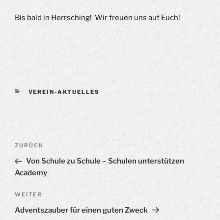
Bis bald in Herrsching! Wir freuen uns auf Euch!
KATEGORIEN
VEREIN-AKTUELLES
Beitragsnavigation
Vorheriger
ZURÜCK
Beitrag
Von Schule zu Schule – Schulen unterstützen
Academy
Nächster
WEITER
Beitrag
Adventszauber für einen guten Zweck