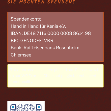
SIE MÖCHTEN SPENDEN?
Spendenkonto
Hand in Hand für Kenia e.V.
IBAN: DE48 7116 0000 0008 8614 98
BIC: GENODEF1VRR
Bank: Raiffeisenbank Rosenheim-
Chiemsee
This shortcode has been phased out. Please switch
to our
WP Express Checkout plugin
for enhanced
functionality.