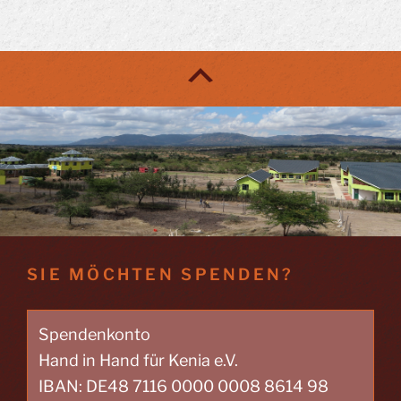
Day
im
Café
Sonrisa
in
Herrsching
am
2.
Advent“
SIE MÖCHTEN SPENDEN?
Spendenkonto
Hand in Hand für Kenia e.V.
IBAN: DE48 7116 0000 0008 8614 98