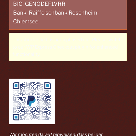
BIC: GENODEF1VRR
Bank: Raiffeisenbank Rosenheim-
Chiemsee
This shortcode has been phased out. Please switch
to our
WP Express Checkout plugin
for enhanced
functionality.
Wir möchten darauf hinweisen, dass bei der