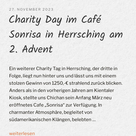
VERÖFFENTLICHT
27. NOVEMBER 2023
Charity Day im Café
AM
Sonrisa in Herrsching am
2. Advent
Ein weiterer Charity Tag in Herrsching, der dritte in
Folge, liegt nun hinter uns und lässt uns mit einem
stolzen Gewinn von 1250,-€ strahlend zurück blicken.
Anders als in den vorherigen Jahren am Kientaler
Kiosk, stellte uns Chichan sein Anfang März neu
eröffnetes Cafe „Sonrisa“ zur Verfügung. In
charmanter Atmosphäre, begleitet von
südamerikanischen Klängen, belebten …
„Charity
weiterlesen